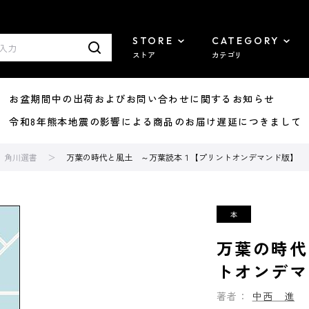
STORE
CATEGORY
ストア
カテゴリ
8/07 お盆期間中の出荷およびお問い合わせに関するお知らせ
7/29 令和8年熊本地震の影響による商品のお届け遅延につきまして
角川選書
万葉の時代と風土 ～万葉読本１【プリントオンデマンド版】
万葉の時代
トオンデマ
著者：
中西 進