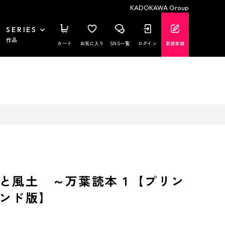
KADOKAWA Group
SERIES
作品
カート
お気に入り
SNS一覧
ログイン
新規登録
と風土 ～万葉読本１【プリン
ンド版】