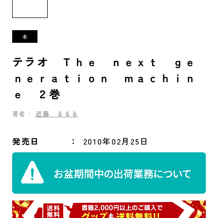
テラオ Ｔｈｅ ｎｅｘｔ ｇｅ
ｎｅｒａｔｉｏｎ ｍａｃｈｉｎ
ｅ ２巻
著者：
近藤 るるる
発売日
2010年02月25日