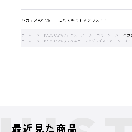
バカテスの全部！ これでキミもＡクラス！！
ホーム
KADOKAWAブックストア
コミック
バカ
ホーム
KADOKAWAラノベ＆コミックグッズストア
その
最近見た商品