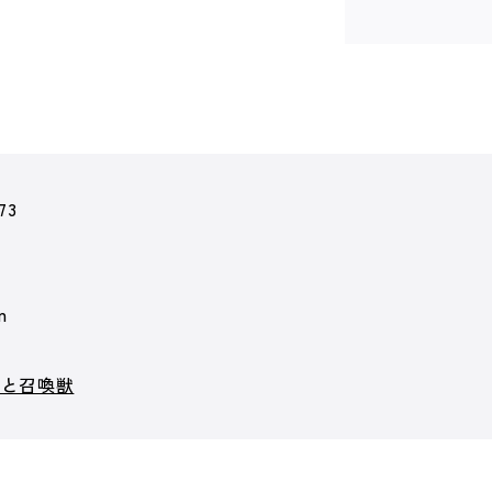
73
m
トと召喚獣