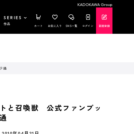
KADOKAWA Group
SERIES
作品
カート
お気に入り
SNS一覧
ログイン
新規登録
テ通
トと召喚獣 公式ファンブッ
通
2010年04月21日