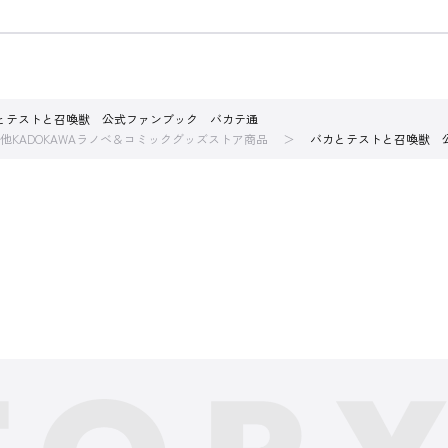
とテストと召喚獣 公式ファンブック バカテ通
他KADOKAWAラノベ＆コミックグッズストア商品
バカとテストと召喚獣 