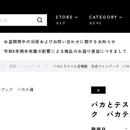
STORE
CATEGORY
ストア
カテゴリ
8/07 お盆期間中の出荷およびお問い合わせに関するお知らせ
7/29 令和8年熊本地震の影響による商品のお届け遅延につきまして
画集・ファンブック
バカとテストと召喚獣 公式ファンブック バカ
バカとテス
ク バカテ
発売日