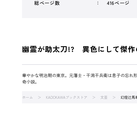
総ページ数
416ページ
幽霊が助太刀!? 異色にして傑
華やかな明治期の東京。元藩士・干潟干兵衛は息子の忘れ形
奇小説。
ホーム
KADOKAWAブックストア
文芸
幻燈辻馬