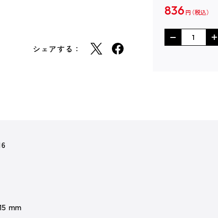
836
円
シェアする：
16
 15 mm