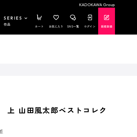
KADOKAWA Group
SERIES
作品
カート
お気に入り
SNS一覧
ログイン
新規登録
 上 山田風太郎ベストコレク
郎