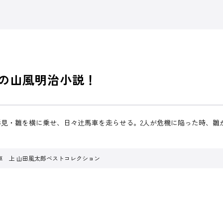
作の山風明治小説！
見・雛を横に乗せ、日々辻馬車を走らせる。2人が危機に陥った時、雛
車 上 山田風太郎ベストコレクション