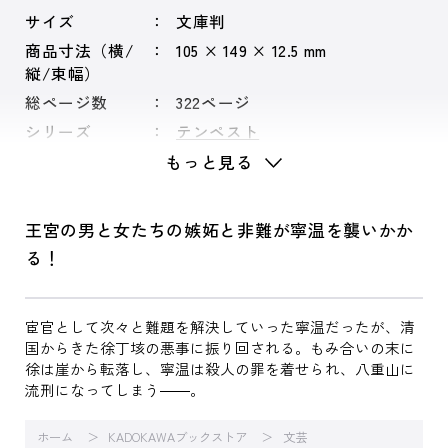
サイズ
文庫判
商品寸法（横/
105 × 149 × 12.5 mm
縦/束幅）
総ページ数
322ページ
シリーズ
テンペスト
もっと見る
王宮の男と女たちの嫉妬と非難が寧温を襲いかか
る！
宦官として次々と難題を解決していった寧温だったが、清
国からきた徐丁垓の悪事に振り回される。もみ合いの末に
徐は崖から転落し、寧温は殺人の罪を着せられ、八重山に
流刑になってしまう――。
ホーム
KADOKAWAブックストア
文芸