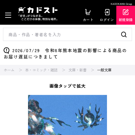
KADOKAWA Group
カート
ログイン
新規登録
2026/07/29 令和8年熊本地震の影響による商品の
お届け遅延につきまして
ホーム
本・コミック・雑誌
文庫・新書
一般文庫
画像タップで拡大