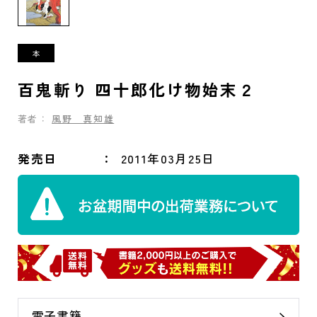
百鬼斬り 四十郎化け物始末２
著者：
風野 真知雄
発売日
2011年03月25日
電子書籍