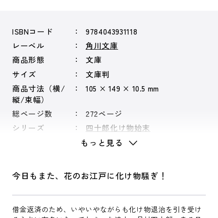
ISBNコード
9784043931118
レーベル
角川文庫
商品形態
文庫
サイズ
文庫判
商品寸法（横/
105 × 149 × 10.5 mm
縦/束幅）
総ページ数
272ページ
シリーズ
四十郎化け物始末
もっと見る
今日もまた、花のお江戸に化け物騒ぎ！
借金返済のため、いやいやながらも化け物退治を引き受け