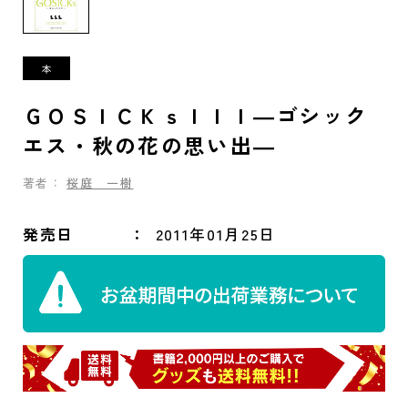
ＧＯＳＩＣＫｓＩＩＩ―ゴシック
エス・秋の花の思い出―
著者：
桜庭 一樹
発売日
2011年01月25日