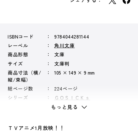
シェアする：
ISBNコード
9784044281144
レーベル
角川文庫
商品形態
文庫
サイズ
文庫判
商品寸法（横/
105 × 149 × 9 mm
縦/束幅）
総ページ数
224ページ
シリーズ
ＧＯＳＩＣＫｓ
もっと見る
ＴＶアニメ1月放映！！