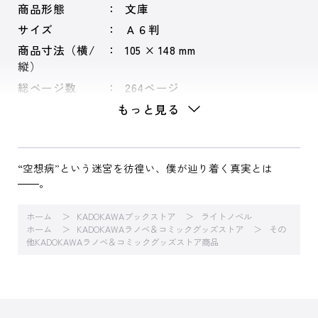
商品形態
文庫
サイズ
Ａ６判
商品寸法（横/
105 × 148 mm
縦）
総ページ数
264ページ
もっと見る
“空想病”という迷宮を彷徨い、僕が辿り着く真実とは
――。
ホーム
KADOKAWAブックストア
ライトノベル
ホーム
KADOKAWAラノベ＆コミックグッズストア
その
他KADOKAWAラノベ＆コミックグッズストア商品