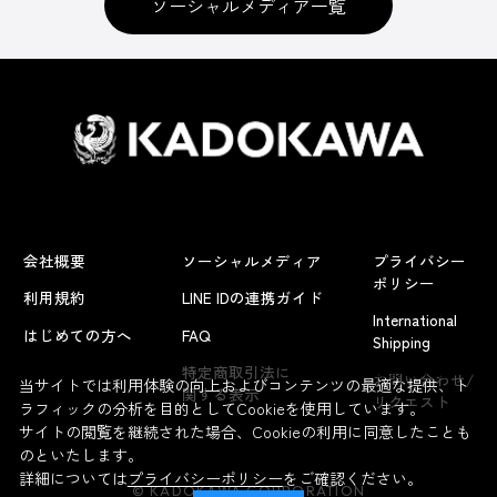
ソーシャルメディア一覧
会社概要
ソーシャルメディア
プライバシー
ポリシー
利用規約
LINE IDの連携ガイド
International
はじめての方へ
FAQ
Shipping
よくあるお問い合わせ
特定商取引法に
お問い合わせ/
当サイトでは利用体験の向上およびコンテンツの最適な提供、ト
関する表示
リクエスト
ラフィックの分析を目的としてCookieを使用しています。
サイトの閲覧を継続された場合、Cookieの利用に同意したことも
のといたします。
詳細については
プライバシーポリシー
をご確認ください。
© KADOKAWA CORPORATION