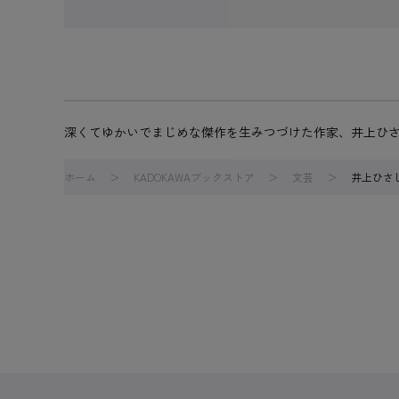
深くてゆかいでまじめな傑作を生みつづけた作家、井上ひ
ホーム
KADOKAWAブックストア
文芸
井上ひさ