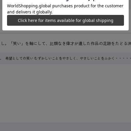
さし。「笑い」を軸にして、比類なき偉才が遺した作品の足跡をたどる
し 希望としての笑い むずかしいことをやさしく、やさしいことをふかく・・・・・