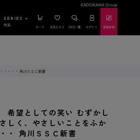
KADOKAWA Group
SERIES
作品
カート
お気に入り
SNS一覧
ログイン
新規登録
・・・・・ 角川ＳＳＣ新書
 希望としての笑い むずかし
さしく、やさしいことをふか
・・ 角川ＳＳＣ新書