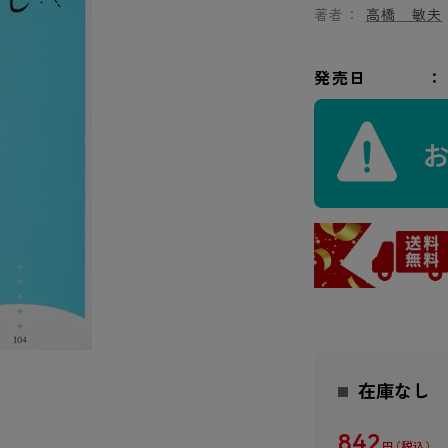
著者：
高橋 敏夫
発売日
在庫なし
842
円