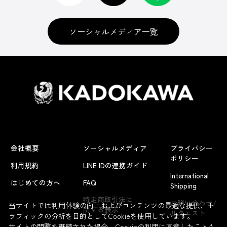
ソーシャルメディア一覧
会社概要
ソーシャルメディア
プライバシー
ポリシー
利用規約
LINE IDの連携ガイド
International
はじめての方へ
FAQ
Shipping
よくあるお問い合わせ
特定商取引法に
お問い合わせ/
当サイトでは利用体験の向上およびコンテンツの最適な提供、ト
関する表示
リクエスト
ラフィックの分析を目的としてCookieを使用しています。
サイトの閲覧を継続された場合、Cookieの利用に同意したことも