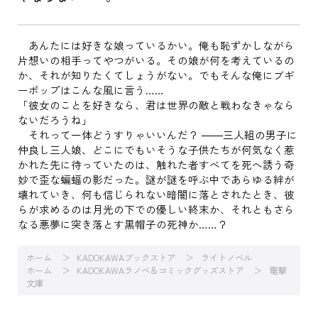
あんたには好きな娘っているかい。俺も恥ずかしながら
片想いの相手ってやつがいる。その娘が何を考えているの
か、それが知りたくてしょうがない。でもそんな俺にブギ
ーポップはこんな風に言う……
「彼女のことを好きなら、君は世界の敵と戦わなきゃなら
ないだろうね」
それって一体どうすりゃいいんだ？ ――三人組の男子に
仲良し三人娘、どこにでもいそうな子供たちが何気なく惹
かれた先に待っていたのは、触れた者すべてを死へ誘う奇
妙で歪な蝙蝠の影だった。謎が謎を呼ぶ中であらゆる絆が
壊れていき、何も信じられない暗闇に落とされたとき、彼
らが求めるのは月光の下での優しい終末か、それともさら
なる悪夢に突き落とす黒帽子の死神か……？
ホーム
KADOKAWAブックストア
ライトノベル
ホーム
KADOKAWAラノベ＆コミックグッズストア
電撃
文庫