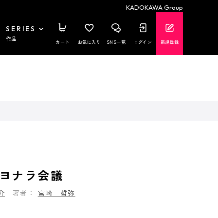
KADOKAWA Group
SERIES
作品
カート
お気に入り
SNS一覧
ログイン
新規登録
ヨナラ会議
介
著者：
宮崎 哲弥