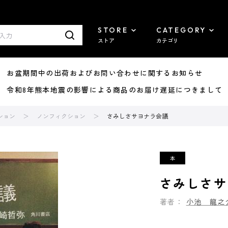
STORE
CATEGORY
ストア
カテゴリ
8/07 お盆期間中の出荷およびお問い合わせに関するお知らせ
7/29 令和8年熊本地震の影響による商品のお届け遅延につきまして
ション
ノンフィクション
さみしさサヨナラ会議
さみしさサ
著者：
小池 龍之