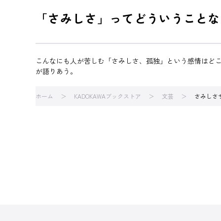
「さみしさ」ってどういうことな
こんなにも人が苦しむ「さみしさ、孤独」という感情はど
が語りあう。
ホーム
KADOKAWAブックストア
文芸
さみしさ