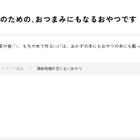
党のための､おつまみにもなるおやつです
野菜や食ﾊﾟﾝ、もちや米で作るﾚｼﾋﾟは、おかずの本にもおやつの本に
ブックストア商品
飛田和緒の甘くないおやつ