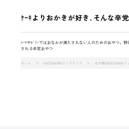
ｹｰｷよりおかきが好き､そんな辛
ｹｰｷやｾﾞﾘｰではおなかが満たされない人のためのおやつ。
される辛党おやつ
ホーム
KADOKAWAブックストア
その他KADOKAWA