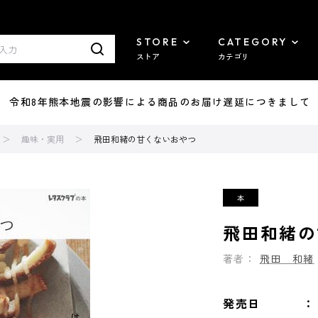
STORE
CATEGORY
ストア
カテゴリ
7/29 令和8年熊本地震の影響による商品のお届け遅延につきまして
趣味・実用
飛田和緒の甘くないおやつ
飛田和緒の
著者：
飛田 和緒
発売日