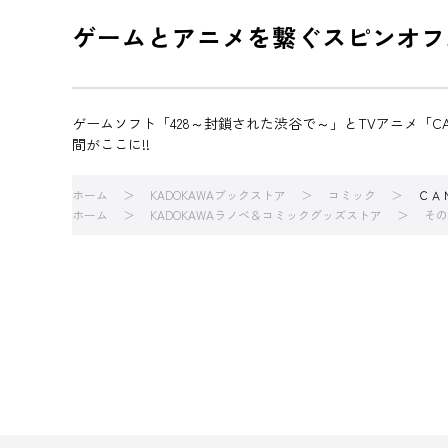
ゲームとアニメを繋ぐスピンオフ
ゲームソフト「428～封鎖された渋谷で～」とTVアニメ「
間がここに!!
ホーム
KADOKAWAブックストア
コミック
ＣＡ
ホーム
KADOKAWAラノベ＆コミックグッズストア
その