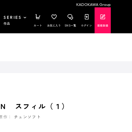
KADOKAWA Group
SERIES
作品
カート
お気に入り
SNS一覧
ログイン
新規登録
Ｎ スフィル（１）
原作：
チュンソフト