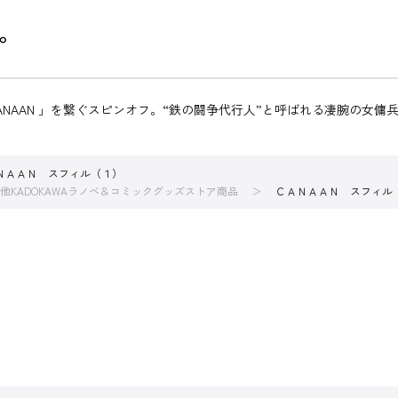
。
CANAAN 」を繋ぐスピンオフ。“鉄の闘争代行人”と呼ばれる凄腕の女
ＮＡＡＮ スフィル（１）
他KADOKAWAラノベ＆コミックグッズストア商品
ＣＡＮＡＡＮ スフィル