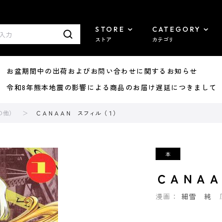
STORE
CATEGORY
ストア
カテゴリ
8/07 お盆期間中の出荷およびお問い合わせに関するお知らせ
7/29 令和8年熊本地震の影響による商品のお届け遅延につきまして
の他）
ＣＡＮＡＡＮ スフィル（１）
ＣＡＮＡＡ
漫画：
細雪 純