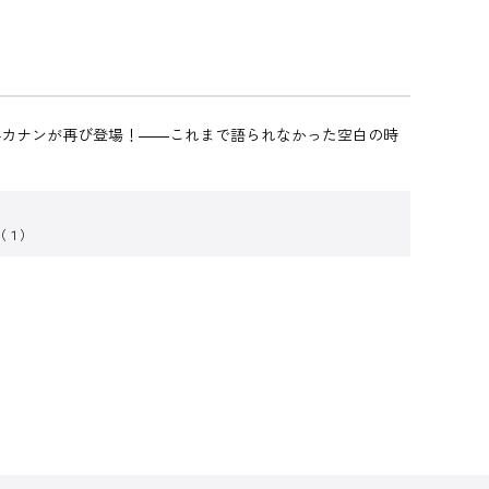
傭兵カナンが再び登場！――これまで語られなかった空白の時
（１）