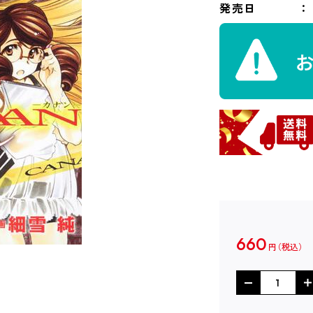
発売日
660
円