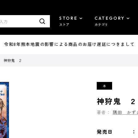
STORE
CATEGORY
ストア
カテゴリ
7/29 令和8年熊本地震の影響による商品のお届け遅延につきまして
神狩鬼 ２
神狩鬼 ２
著者：
隅田 かず
発売日