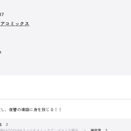
07
リアコミックス
m
渡し、復讐の連鎖に身を投じる！！
鬼 ２
他KADOKAWAラノベ＆コミックグッズストア商品
神狩鬼 ２