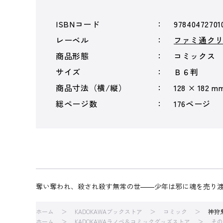
ISBNコード
97840472701
レーベル
ファミ通ク
商品形態
コミックス
サイズ
Ｂ６判
商品寸法（横/縦）
128 × 182 m
総ページ数
176ページ
奪い奪われ、殺され殺す無常の世――少年は邪に魂を売り
ホーム
KADOKAWAブックストア
コミック
神狩
ホーム
KADOKAWAラノベ＆コミックグッズストア
その