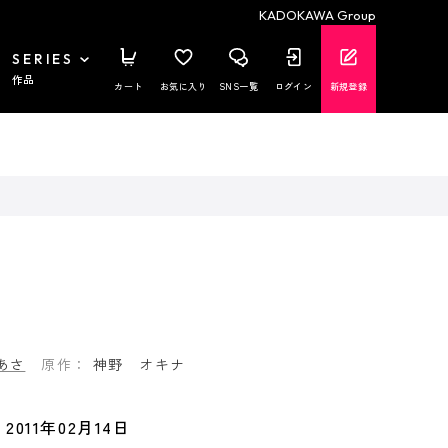
KADOKAWA Group
SERIES
作品
カート
お気に入り
SNS一覧
ログイン
新規登録
あさ
原作：
神野 オキナ
2011年02月14日