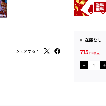
在庫なし
シェアする：
715
円