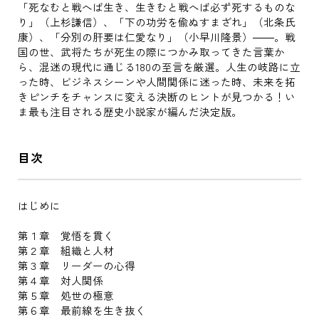
「死なむと戦へば生き、生きむと戦へば必ず死するものな
り」（上杉謙信）、「下の功労を偸ぬすまざれ」（北条氏
康）、「分別の肝要は仁愛なり」（小早川隆景）――。戦
国の世、武将たちが死生の際につかみ取ってきた言葉か
ら、混迷の現代に通じる180の至言を厳選。人生の岐路に立
った時、ビジネスシーンや人間関係に迷った時、未来を拓
きピンチをチャンスに変える決断のヒントが見つかる！い
ま最も注目される歴史小説家が編んだ決定版。
目次
はじめに
第１章 覚悟を貫く
第２章 組織と人材
第３章 リーダーの心得
第４章 対人関係
第５章 処世の極意
第６章 最前線を生き抜く