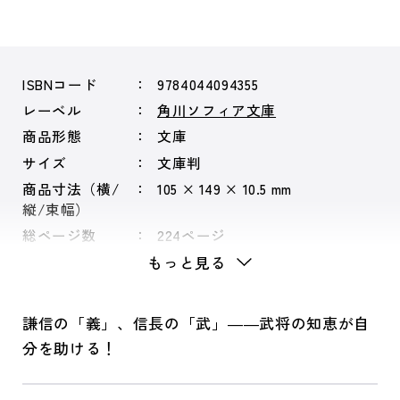
ISBNコード
9784044094355
レーベル
角川ソフィア文庫
商品形態
文庫
サイズ
文庫判
商品寸法（横/
105 × 149 × 10.5 mm
縦/束幅）
総ページ数
224ページ
もっと見る
謙信の「義」、信長の「武」――武将の知恵が自
分を助ける！