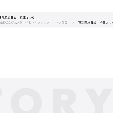
狂乱家族日記 拾伍さつめ
他KADOKAWAラノベ＆コミックグッズストア商品
狂乱家族日記 拾伍さつ