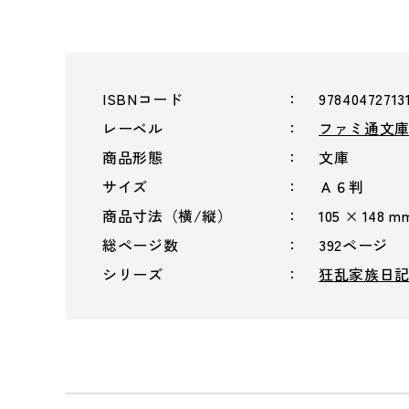
ISBNコード
97840472713
レーベル
ファミ通文
商品形態
文庫
サイズ
Ａ６判
商品寸法（横/縦）
105 × 148 m
総ページ数
392ページ
シリーズ
狂乱家族日