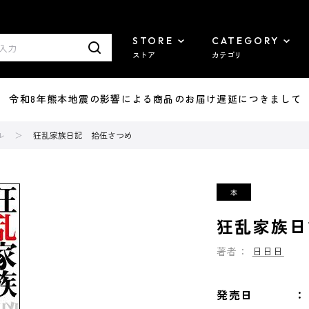
STORE
CATEGORY
ストア
カテゴリ
7/29 令和8年熊本地震の影響による商品のお届け遅延につきまして
ル
狂乱家族日記 拾伍さつめ
狂乱家族日
著者：
日日日
発売日