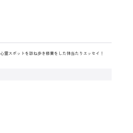
の心霊スポットを訪ね歩き修業をした体当たりエッセイ！