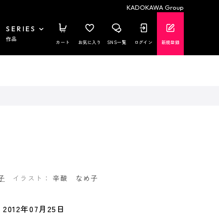
KADOKAWA Group
SERIES
作品
カート
お気に入り
SNS一覧
ログイン
新規登録
子
イラスト：
辛酸 なめ子
2012年07月25日