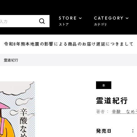
STORE
CATEGORY
ストア
カテゴリ
7/29 令和8年熊本地震の影響による商品のお届け遅延につきまして
霊道紀行
霊道紀行
著者：
辛酸 なめ
発売日