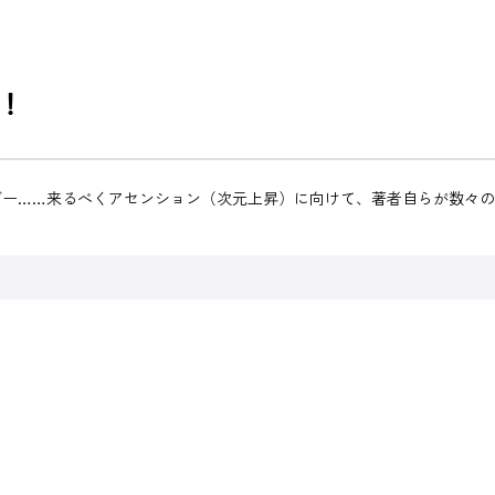
！
ガー……来るべくアセンション（次元上昇）に向けて、著者自らが数々