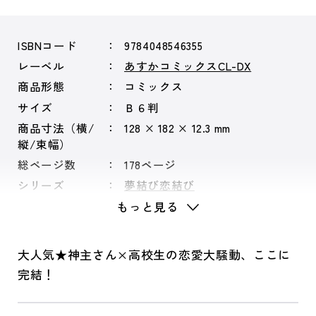
ISBNコード
9784048546355
レーベル
あすかコミックスCL-DX
商品形態
コミックス
サイズ
Ｂ６判
商品寸法（横/
128 × 182 × 12.3 mm
縦/束幅）
総ページ数
178ページ
シリーズ
夢結び恋結び
もっと見る
大人気★神主さん×高校生の恋愛大騒動、ここに
完結！