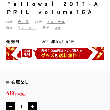
Ｆｅｌｌｏｗｓ！ ２０１１－Ａ
ＰＲＩＬ ｖｏｌｕｍｅ１６Ａ
著者：
森 薫
著者：
入江 亜季
著者：
笠井 スイ
著者：
ほか
発売日
2011年04月09日
在庫なし
418
円