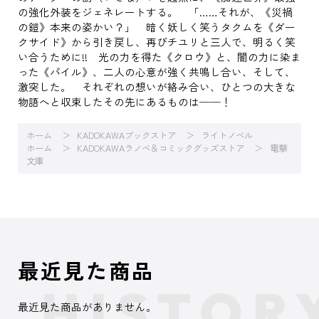
の強化外装をジェネレートする。 「……それが、《災禍
の鎧》本来の姿かい？」 暗く妖しく笑うタクムを《ダー
クサイド》から引き戻し、再びチユリと三人で、明るく笑
い合うために!! 光の力を得た《クロウ》と、闇の力に染ま
った《パイル》、二人の心意が強く共鳴し合い、そして、
激突した。 それぞれの想いが絡み合い、ひとつの大きな
物語へと収束したその先にあるものは──！
ホーム
KADOKAWAブックストア
ライトノベル
ホーム
KADOKAWAラノベ＆コミックグッズストア
電撃
文庫
最近見た商品
最近見た商品がありません。