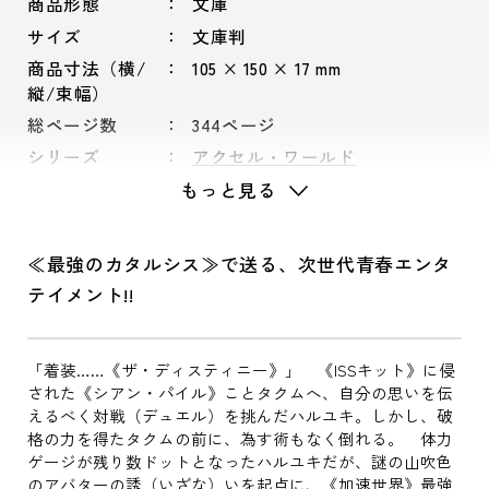
商品形態
文庫
サイズ
文庫判
商品寸法（横/
105 × 150 × 17 mm
縦/束幅）
総ページ数
344ページ
シリーズ
アクセル・ワールド
もっと見る
≪最強のカタルシス≫で送る、次世代青春エンタ
テイメント!!
「着装……《ザ・ディスティニー》」 《ISSキット》に侵
された《シアン・パイル》ことタクムへ、自分の思いを伝
えるべく対戦（デュエル）を挑んだハルユキ。しかし、破
格の力を得たタクムの前に、為す術もなく倒れる。 体力
ゲージが残り数ドットとなったハルユキだが、謎の山吹色
のアバターの誘（いざな）いを起点に、《加速世界》最強