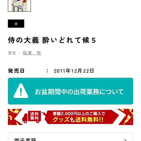
侍の大義 酔いどれて候５
著者：
稲葉 稔
発売日
2011年12月22日
電子書籍