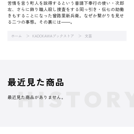
苦情を言う町人を説得するという普請下奉行の使い・次郎
左、さらに飾り職人殺し捜査をする岡っ引き・伝七の助働
きもすることになった曾路里新兵衛。なぜか繋がりを見せ
る二つの事態。その裏には――。
ホーム
KADOKAWAブックストア
文芸
最近見た商品
最近見た商品がありません。