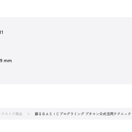
11
 9 mm
ブックストア商品
蘇るＢＡＳＩＣプログラミング プチコン公式活用テクニック