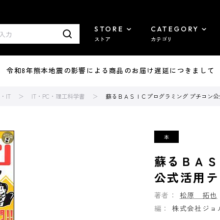
STORE
CATEGORY
ストア
カテゴリ
7/29 令和8年熊本地震の影響による商品のお届け遅延につきまして
IT
IT・PC・理工科学書
蘇るＢＡＳＩＣプログラミング プチコン
蘇るＢＡＳ
公式活用テ
著者：
松原 拓也
編：
株式会社ジョ