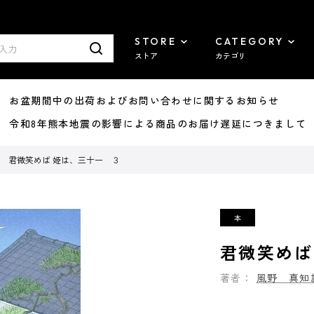
STORE
CATEGORY
ストア
カテゴリ
8/07 お盆期間中の出荷およびお問い合わせに関するお知らせ
7/29 令和8年熊本地震の影響による商品のお届け遅延につきまして
君微笑めば 姫は、三十一 ３
君微笑めば
著者：
風野 真知