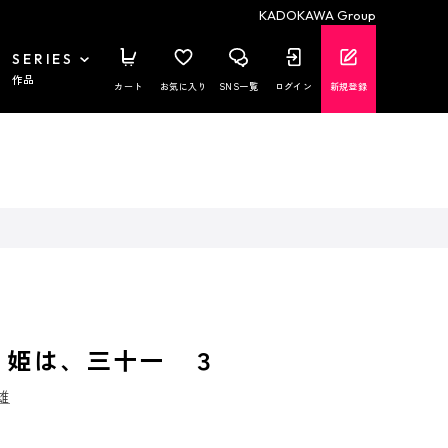
KADOKAWA Group
SERIES
作品
カート
お気に入り
SNS一覧
ログイン
新規登録
 姫は、三十一 ３
雄