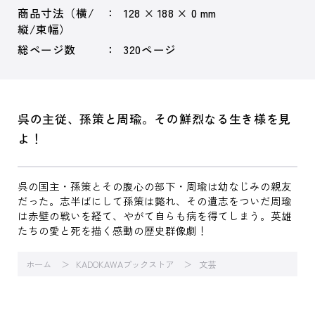
商品寸法（横/
128 × 188 × 0 mm
縦/束幅）
総ページ数
320ページ
呉の主従、孫策と周瑜。その鮮烈なる生き様を見
よ！
呉の国主・孫策とその腹心の部下・周瑜は幼なじみの親友
だった。志半ばにして孫策は斃れ、その遺志をついだ周瑜
は赤壁の戦いを経て、やがて自らも病を得てしまう。英雄
たちの愛と死を描く感動の歴史群像劇！
ホーム
KADOKAWAブックストア
文芸