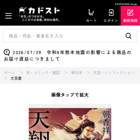
KADOKAWA Group
カート
ログイン
新規登録
2026/07/29 令和8年熊本地震の影響による商品の
お届け遅延につきまして
ホーム
本・コミック・雑誌
単行本
文芸・ノンフィクション
文芸書
画像タップで拡大