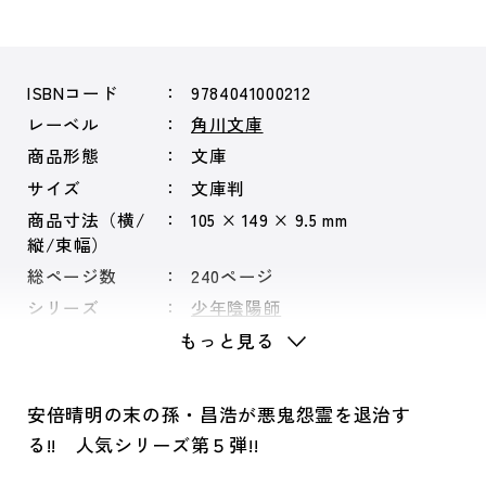
ISBNコード
9784041000212
レーベル
角川文庫
商品形態
文庫
サイズ
文庫判
商品寸法（横/
105 × 149 × 9.5 mm
縦/束幅）
総ページ数
240ページ
シリーズ
少年陰陽師
もっと見る
安倍晴明の末の孫・昌浩が悪鬼怨霊を退治す
る!! 人気シリーズ第５弾!!