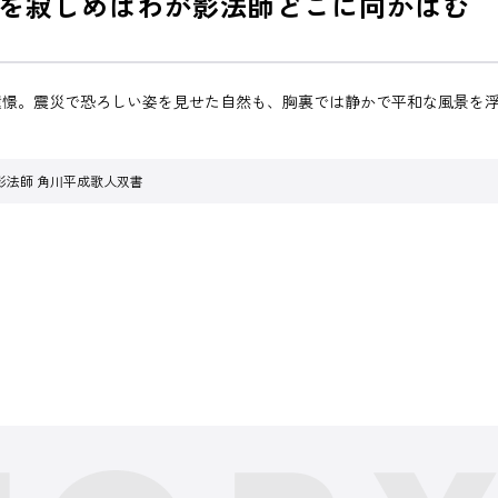
を寂しめばわが影法師どこに向かはむ
憧憬。震災で恐ろしい姿を見せた自然も、胸裏では静かで平和な風景を
影法師 角川平成歌人双書