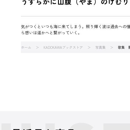
うすらかに山腹（やま）のけむり
気がつくといつも海に来てしまう。照り輝く波は過去への
ら想いは遥かへと繋がっていく。
ホーム
KADOKAWAブックストア
写真集
歌集 