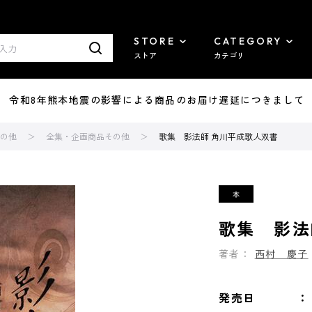
STORE
CATEGORY
ストア
カテゴリ
7/29 令和8年熊本地震の影響による商品のお届け遅延につきまして
の他
全集・企画商品その他
歌集 影法師 角川平成歌人双書
歌集 影法
著者：
西村 慶子
発売日