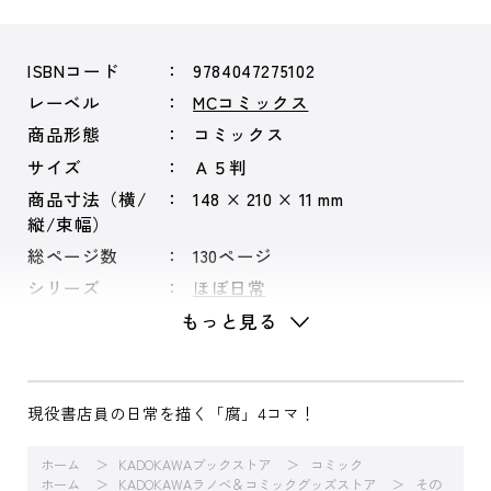
ISBNコード
9784047275102
レーベル
MCコミックス
商品形態
コミックス
サイズ
Ａ５判
商品寸法（横/
148 × 210 × 11 mm
縦/束幅）
総ページ数
130ページ
シリーズ
ほぼ日常
もっと見る
現役書店員の日常を描く「腐」4コマ！
ホーム
KADOKAWAブックストア
コミック
ホーム
KADOKAWAラノベ＆コミックグッズストア
その