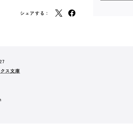
シェアする：
27
ークス文庫
m