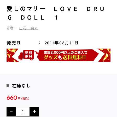
愛しのマリー ＬＯＶＥ ＤＲＵ
Ｇ ＤＯＬＬ １
著者：
山花 典之
発売日
2011年08月11日
在庫なし
660
円