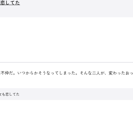
も恋してた
不仲だ。いつからかそうなってしまった。そんな二人が、変わったおっさ
女も恋してた