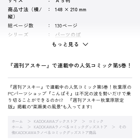
サイズ
Ａ５判
商品寸法（横/
148 × 210 mm
縦）
総ページ数
130ページ
シリーズ
パーツのぱ
もっと見る
『週刊アスキー』で連載中の人気コミック第5巻！
『週刊アスキー』で連載中の人気コミック第5巻！秋葉原の
PCパーツショップ『こんぱそ』は不況の波を勢いだけで乗
り切ることができるのか!? 『週刊アスキー秋葉原限定
版』掲載の"菜瀬美の風景"も入ってます!
ホーム
KADOKAWAブックストア
コミック
ホーム
KADOKAWAラノベ＆コミックグッズストア
その
他KADOKAWAラノベ＆コミックグッズストア商品