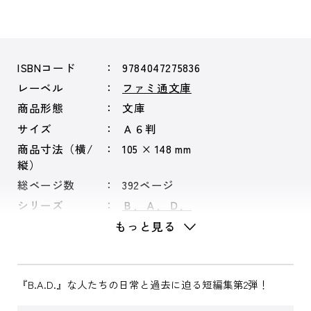
ISBNコード
9784047275836
レーベル
ファミ通文庫
商品形態
文庫
サイズ
Ａ６判
商品寸法（横/
105 × 148 mm
縦）
総ページ数
392ページ
シリーズ
Ｂ．Ａ．Ｄ．
もっと見る
『B.A.D.』な人たちの日常と過去に迫る短編集第2弾！