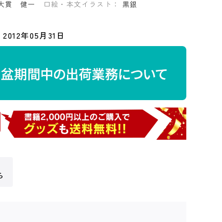
大貫 健一
口絵・本文イラスト：
黒銀
2012年05月31日
ら