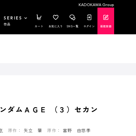
KADOKAWA Group
SERIES
作品
カート
お気に入り
SNS一覧
ログイン
新規登録
ンダムＡＧＥ （３）セカン
京
原作：
矢立 肇
原作：
富野 由悠季