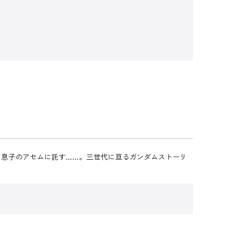
を息子のアセムに託す……。三世代に亘るガンダムストーリ