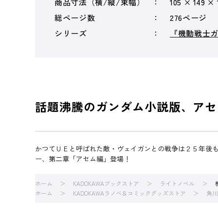
商品寸法（横/縦/束幅）
105 × 149 ×
総ページ数
276ページ
シリーズ
『機動戦士
話題沸騰のガンダム小説版、アセ
かつてＵＥと呼ばれた敵・ヴェイガンとの戦争は２５年後
ー、第二章「アセム編」登場！
ホーム
KADOKAWAブックストア
ライトノベル
ホーム
KADOKAWAラノベ＆コミックグッズストア
角川