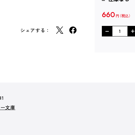
660
円
シェアする：
41
カー文庫