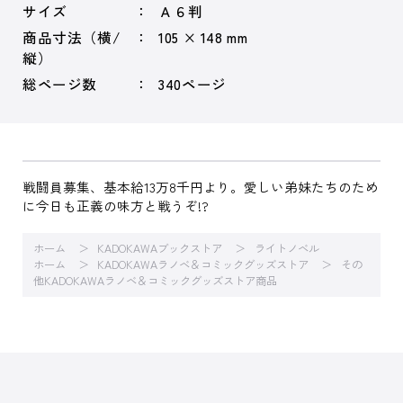
サイズ
Ａ６判
商品寸法（横/
105 × 148 mm
縦）
総ページ数
340ページ
戦闘員募集、基本給13万8千円より。愛しい弟妹たちのため
に今日も正義の味方と戦うぞ!?
ホーム
KADOKAWAブックストア
ライトノベル
ホーム
KADOKAWAラノベ＆コミックグッズストア
その
他KADOKAWAラノベ＆コミックグッズストア商品