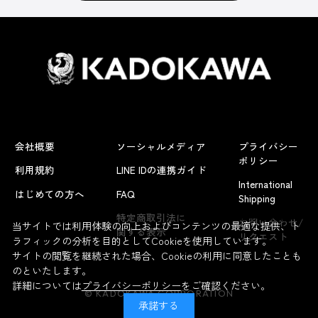
会社概要
ソーシャルメディア
プライバシー
ポリシー
利用規約
LINE IDの連携ガイド
International
はじめての方へ
FAQ
Shipping
よくあるお問い合わせ
特定商取引法に
お問い合わせ/
当サイトでは利用体験の向上およびコンテンツの最適な提供、ト
関する表示
リクエスト
ラフィックの分析を目的としてCookieを使用しています。
サイトの閲覧を継続された場合、Cookieの利用に同意したことも
のといたします。
詳細については
プライバシーポリシー
をご確認ください。
© KADOKAWA CORPORATION
承諾する