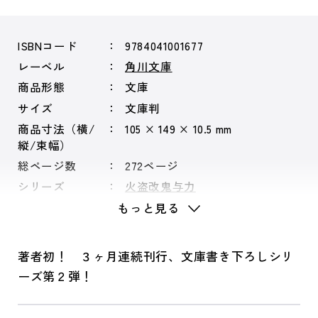
ISBNコード
9784041001677
レーベル
角川文庫
商品形態
文庫
サイズ
文庫判
商品寸法（横/
105 × 149 × 10.5 mm
縦/束幅）
総ページ数
272ページ
シリーズ
火盗改鬼与力
もっと見る
著者初！ ３ヶ月連続刊行、文庫書き下ろしシリ
ーズ第２弾！