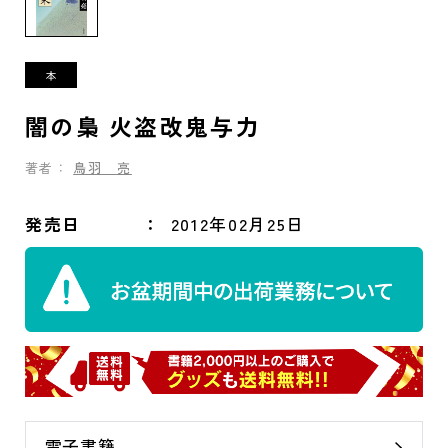
闇の梟 火盗改鬼与力
著者：
鳥羽 亮
発売日
2012年02月25日
電子書籍