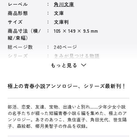
レーベル
角川文庫
商品形態
文庫
サイズ
文庫判
商品寸法（横/
105 × 149 × 9.5 mm
縦/束幅）
総ページ数
240ページ
シリーズ
きみが見つける物語
もっと見る
極上の青春小説アンソロジー、シリーズ最新刊！
部活、恋愛、友達、宝物、出逢いと別れ……少年少女小説
の名手たちが綴った短編青春小説６編を集めた、極上のア
ンソロジー。あさのあつこ、魚住直子、角田光代、笹生陽
子、森絵都、椰月美智子の作品を収録。