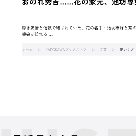
おのれ秀吉……花の家元、池坊専
厚き友情と信頼で結ばれていた、花の名手・池坊専好と茶
機会が訪れる…。
ホーム
KADOKAWAブックストア
文芸
花いくさ