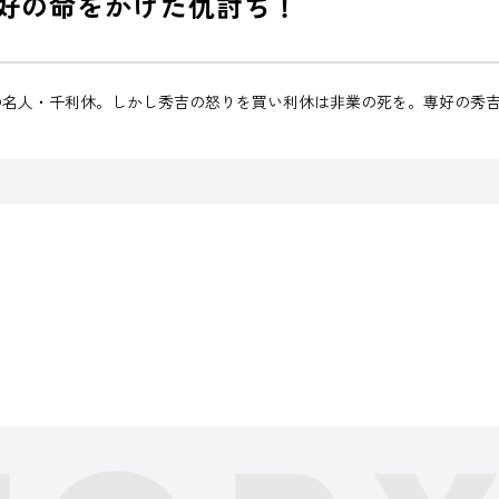
好の命をかけた仇討ち！
の名人・千利休。しかし秀吉の怒りを買い利休は非業の死を。専好の秀