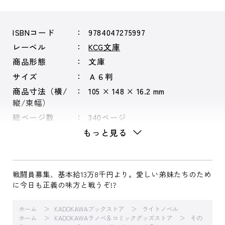
ISBNコード
9784047275997
レーベル
KCG文庫
商品形態
文庫
サイズ
Ａ６判
商品寸法（横/
105 × 148 × 16.2 mm
縦/束幅）
総ページ数
340ページ
もっと見る
戦闘員募集、基本給13万8千円より。愛しい弟妹たちのため
に今日も正義の味方と戦うぞ!?
ホーム
KADOKAWAブックストア
ライトノベル
ホーム
KADOKAWAラノベ＆コミックグッズストア
その