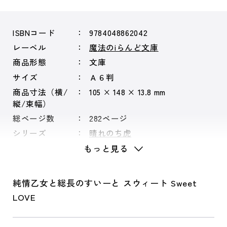
ISBNコード
9784048862042
レーベル
魔法のiらんど文庫
商品形態
文庫
サイズ
Ａ６判
商品寸法（横/
105 × 148 × 13.8 mm
縦/束幅）
総ページ数
282ページ
シリーズ
晴れのち虎
もっと見る
純情乙女と総長のすいーと スウィート Sweet
LOVE