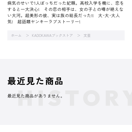
病気のせいで1人ぼっちだった妃頼。高校入学を機に、恋を
すると一大決心! その恋の相手は、女の子との噂が絶えな
い大河。超美形の彼、実は族の総長だった!! 大･大･大人
気! 超話題ヤンキーラブストーリー!
ホーム
KADOKAWAブックストア
文芸
最近見た商品
最近見た商品がありません。