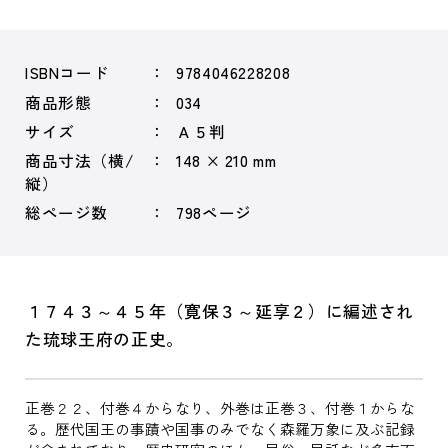
ISBNコード
9784046228208
商品形態
034
サイズ
Ａ５判
商品寸法（横/
148 × 210 mm
縦）
総ページ数
798ページ
１７４３～４５年（寛保３～延享２）に編述され
た琉球王府の正史。
正巻２２、付巻４からなり、外巻は正巻３、付巻１からな
る。歴代国王の事蹟や国事のみでなく森羅万象に及ぶ記録