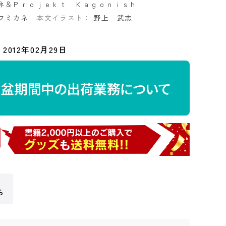
ネ＆Ｐｒｏｊｅｋｔ Ｋａｇｏｎｉｓｈ
フミカネ
本文イラスト：
野上 武志
2012年02月29日
ら