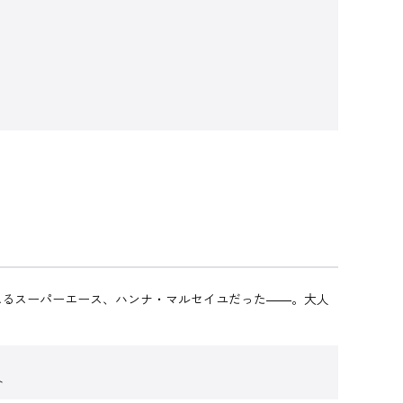
れるスーパーエース、ハンナ・マルセイユだった――。大人
ト