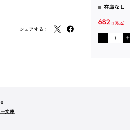
在庫なし
682
円
シェアする：
00
カー文庫