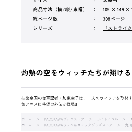
商品寸法（横/縦/束幅）
105 × 149 ×
総ページ数
308ページ
シリーズ
『ストライ
灼熱の空をウィッチたちが翔ける!
扶桑皇国の従軍記者・加東圭子は、一人のウィッチを取材
気アニメに待望の外伝が登場!!
ホーム
KADOKAWAブックストア
ライトノベル
ホーム
KADOKAWAラノベ＆コミックグッズストア
角川