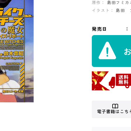
原作：
島田フミカ
イラスト：
島田 
発売日
電子書籍はこち