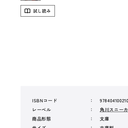
試し読み
ISBNコード
97840410021
レーベル
角川スニー
商品形態
文庫
サイズ
文庫判