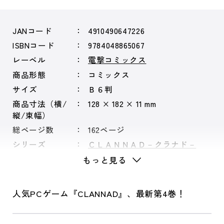
JANコード
4910490647226
ISBNコード
9784048865067
レーベル
電撃コミックス
商品形態
コミックス
サイズ
Ｂ６判
商品寸法（横/
128 × 182 × 11 mm
縦/束幅）
総ページ数
162ページ
シリーズ
ＣＬＡＮＮＡＤ－クラナド－
もっと見る
人気PCゲーム『CLANNAD』、最新第4巻！