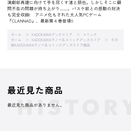
演劇部再建に向けて手を尽くす渚と朋也。しかしそこに顧
問不在の問題が持ち上がり……。バスケ部との感動の対決
も完全収録! アニメ化もされた大人気PCゲーム
『CLANNAD』、最新第４巻登場!!
ホーム
KADOKAWAブックストア
コミック
ホーム
KADOKAWAラノベ＆コミックグッズストア
その
他KADOKAWAラノベ＆コミックグッズストア商品
最近見た商品
最近見た商品がありません。