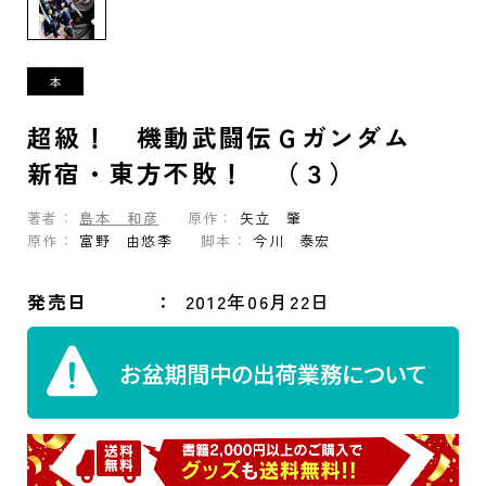
超級！ 機動武闘伝Ｇガンダム
新宿・東方不敗！ （３）
著者：
島本 和彦
原作：
矢立 肇
原作：
富野 由悠季
脚本：
今川 泰宏
発売日
2012年06月22日