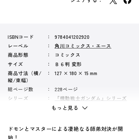
シェアする：
ISBNコード
9784041202920
レーベル
角川コミックス・エース
商品形態
コミックス
サイズ
Ｂ６判 変形
商品寸法（横/
127 × 180 × 15 mm
縦/束幅）
総ページ数
228ページ
シリーズ
『機動戦士ガンダム』シリーズ
もっと見る
ドモンとマスターによる凄絶なる師弟対決が開
始！