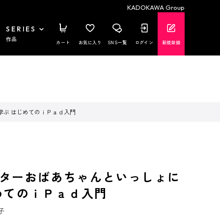
KADOKAWA Group
SERIES
作品
カート
お気に入り
SNS一覧
ログイン
新規登録
学ぶ はじめてのｉＰａｄ入門
ターおばあちゃんといっしょに
めてのｉＰａｄ入門
子