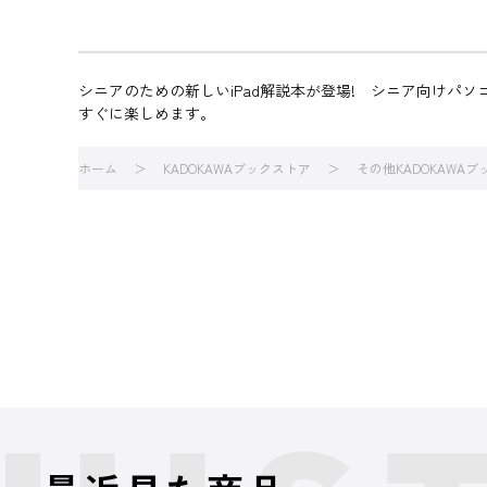
シニアのための新しいiPad解説本が登場! シニア向けパ
すぐに楽しめます。
ホーム
KADOKAWAブックストア
その他KADOKAWA