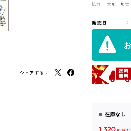
協力：
大川 加世
発売日
シェアする：
在庫なし
1,320
円