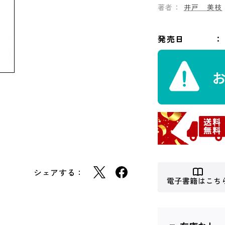
著者：
井戸 美枝
発売日
シェアする：
電子書籍はこち