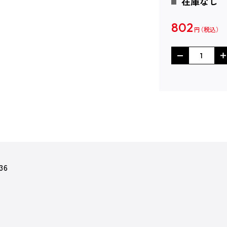
在庫なし
802
円
36