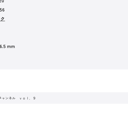
20
56
ック
 6.5 mm
チャンネル ｖｏｌ．９