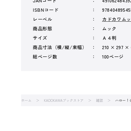
JANコード
49106248439
ISBNコード
97840489545
レーベル
カドカワム
商品形態
ムック
サイズ
Ａ４判
商品寸法（横/縦/束幅）
210 × 297 ×
総ページ数
100ページ
ホーム
KADOKAWAブックストア
雑誌
ハロー！