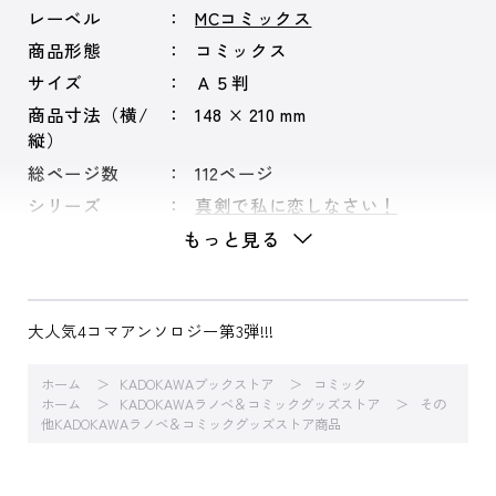
レーベル
MCコミックス
商品形態
コミックス
サイズ
Ａ５判
商品寸法（横/
148 × 210 mm
縦）
総ページ数
112ページ
シリーズ
真剣で私に恋しなさい！
もっと見る
大人気4コマアンソロジー第3弾!!!
ホーム
KADOKAWAブックストア
コミック
ホーム
KADOKAWAラノベ＆コミックグッズストア
その
他KADOKAWAラノベ＆コミックグッズストア商品