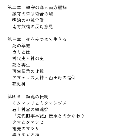
第二章 鎮守の森と南方熊楠
鎮守の森は奇合の場
明治の神社合併
南方熊楠の反対意見
第三章 死をみつめて生きる
死の尊厳
カミとは
神代史と神の史
死と再生
再生伝承の比較
アマテラス大神と西王母の信仰
死ぬ神
第四章 鎮魂の伝統
ミタマフリとミタマシヅメ
石上神宮の鎮魂祭
『先代旧事本紀』伝承とのかかわり
タマとタマシヒ
祖先のマツリ
祟りをする神