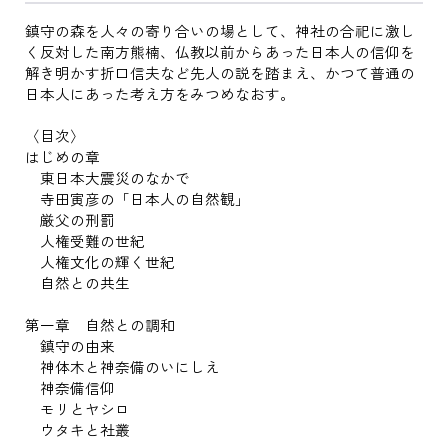
鎮守の森を人々の寄り合いの場として、神社の合祀に激し
く反対した南方熊楠、仏教以前からあった日本人の信仰を
解き明かす折口信夫など先人の説を踏まえ、かつて普通の
日本人にあった考え方をみつめなおす。
〈目次〉
はじめの章
東日本大震災のなかで
寺田寅彦の「日本人の自然観」
厳父の刑罰
人権受難の世紀
人権文化の輝く世紀
自然との共生
第一章 自然との調和
鎮守の由来
神体木と神奈備のいにしえ
神奈備信仰
モリとヤシロ
ウタキと社叢