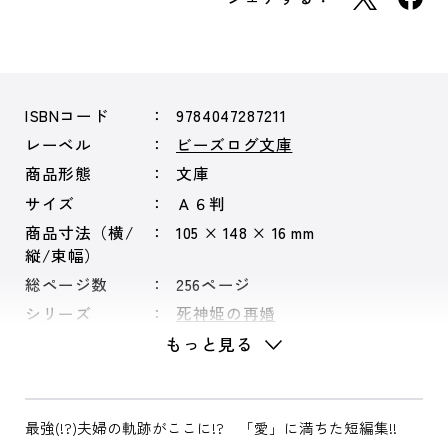
ISBNコード
9784047287211
レーベル
ビーズログ文庫
商品形態
文庫
サイズ
Ａ６判
商品寸法（横/
105 × 148 × 16 mm
縦/束幅）
総ページ数
256ページ
シリーズ
死神姫の再婚
もっと見る
最強(!?)夫婦の軌跡がここに!? 「愛」に満ちた短編集!!